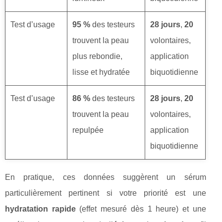
Test d’usage
95 %
des testeurs
28 jours
,
20
trouvent la peau
volontaires,
plus rebondie,
application
lisse et hydratée
biquotidienne
Test d’usage
86 %
des testeurs
28 jours
,
20
trouvent la peau
volontaires,
repulpée
application
biquotidienne
En pratique, ces données suggèrent un sérum
particulièrement pertinent si votre priorité est une
hydratation rapide
(effet mesuré dès 1 heure) et une