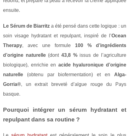
rebond, et prépare la peau à recevoir la crème appliquée
ensuite.
Le Sérum de Biarritz
a été pensé dans cette logique : un
soin visage hydratant et repulpant, inspiré de l’
Ocean
Therapy
, avec une formule
100 % d’ingrédients
d’origine naturelle
(dont
43,8 %
issus de l’agriculture
biologique), enrichie en
acide hyaluronique d’origine
naturelle
(obtenu par biofermentation) et en
Alga-
Gorria®
, un extrait breveté d’algue rouge du Pays
basque.
Pourquoi intégrer un sérum hydratant et
repulpant dans sa routine ?
Le
sérum hydratant
est généralement le soin le plus